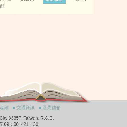
部
善連結
■ 交通資訊
■ 意見信箱
 33857, Taiwan, R.O.C.
09：00 ~ 21：30