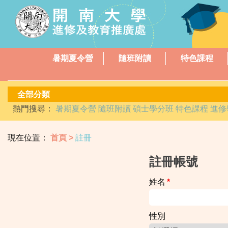
暑期夏令營
隨班附讀
特色課程
熱門搜尋：
暑期夏令營
隨班附讀
碩士學分班
特色課程
進修
現在位置：
首頁
註冊
註冊帳號
姓名
*
性別