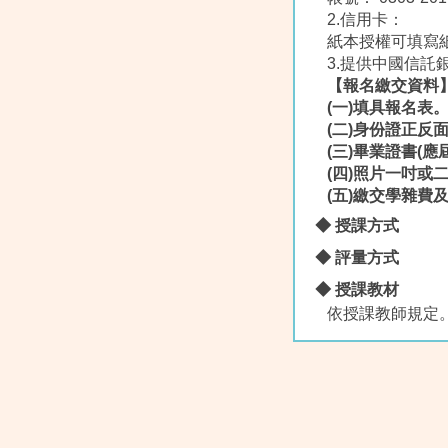
2.信用卡：
紙本授權可填寫紙本
3.提供中國信託
【
報名繳交資料
(
一
)
填具報名表
(
二
)
身份證正反
(
三
)
畢業證書
(
應
(
四
)
照片一吋或
(
五
)
繳交學雜費
◆ 授課方式
◆ 評量方式
◆ 授課教材
依授課教師規定