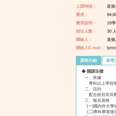
上課時段：
星期一
費用：
94,6
費用說明：
18學
招生人數：
30 
聯絡人：
進修
聯絡人E-mail：
lynn
課程介紹
教學
◆ 開課目標
一、依據
專科以上學校推
二、目的
配合政府高等教
三、報名資格
(一)國內外大學
(二)專科畢業