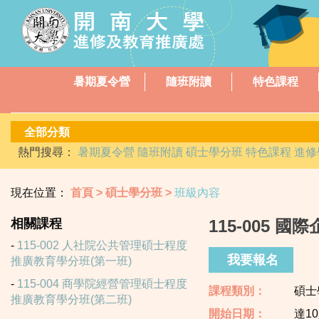
暑期夏令營
隨班附讀
特色課程
熱門搜尋：
暑期夏令營
隨班附讀
碩士學分班
特色課程
進修
現在位置：
首頁
碩士學分班
班級內容
相關課程
115-005
115-002 人社院公共管理碩士程度
我要報名
推廣教育學分班(第一班)
115-004 商學院經營管理碩士程度
課程類別：
碩士
推廣教育學分班(第二班)
開始日期：
達1