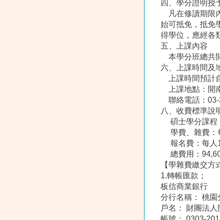
四、學分證明授
凡在修讀期限內
始可抵免，抵免
得學位，應經各
五、上課內容
本學分班總共開設
六、上課時間及
上課時間預計自1
上課地點：開南
聯絡電話：03-34
八、收費標準說
碩士學分課程
學費、雜費：每學
報名費：每人1,
總費用：94,600
【學雜費繳交方
1.轉帳匯款；
板信商業銀行
分行名稱： 桃園
戶名： 財團法人
帳號： 0303-201