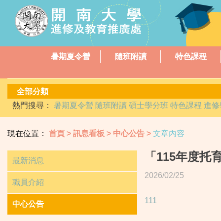
暑期夏令營
隨班附讀
特色課程
熱門搜尋：
暑期夏令營
隨班附讀
碩士學分班
特色課程
進修
現在位置：
首頁
訊息看板
中心公告
文章內容
「115年度托育
最新消息
2026/02/25
職員介紹
111
中心公告